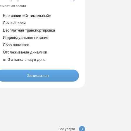
я местная палата
Все опции «Оптимальный»
Личный врач
Бесплатная транспортировка
Индивидуальное питание
Сбор анализов
Отслеживание динамики
от 3-х капельниц в день
Записаться
VIP
9 990 руб
я местная комната
Все опции «По-домашнему»
Личный врач
Все услуги