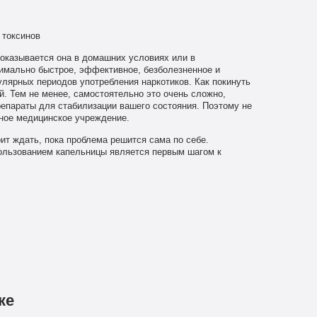
 токсинов
 оказывается она в домашних условиях или в
имально быстрое, эффективное, безболезненное и
улярных периодов употребления наркотиков. Как покинуть
й. Тем не менее, самостоятельно это очень сложно,
епараты для стабилизации вашего состояния. Поэтому не
нное медицинское учреждение.
оит ждать, пока проблема решится сама по себе.
ользованием капельницы является первым шагом к
ке