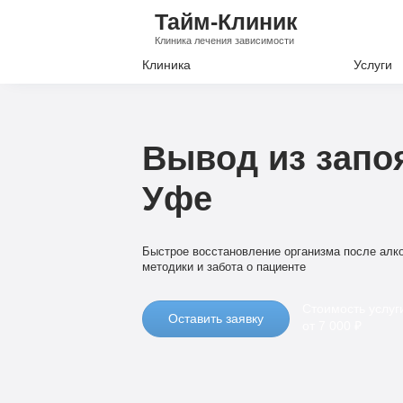
Тайм-Клиник
Клиника лечения зависимости
Клиника
Услуги
Лечение А
Лечение Н
Вывод из запоя
Вывод из з
Уфе
Кодировани
Наркологи
Быстрое восстановление организма после алко
Психиатри
методики и забота о пациенте
Стоимость услуг
Оставить заявку
от 7 000 ₽