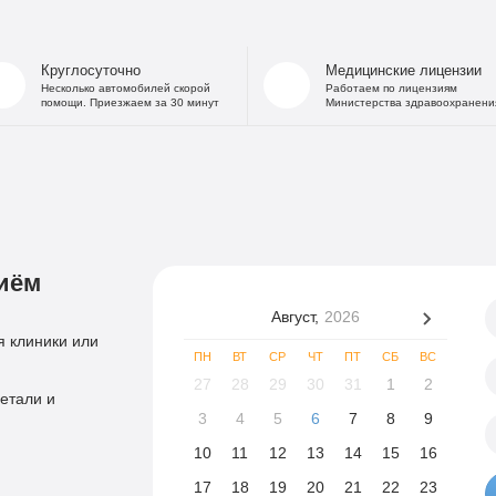
Круглосуточно
Медицинские лицензии
Несколько автомобилей скорой
Работаем по лицензиям
помощи. Приезжаем за 30 минут
Министерства здравоохранени
иём
Август,
2026
 клиники или
ПН
ВТ
СР
ЧТ
ПТ
СБ
ВС
27
28
29
30
31
1
2
етали и
3
4
5
6
7
8
9
10
11
12
13
14
15
16
17
18
19
20
21
22
23