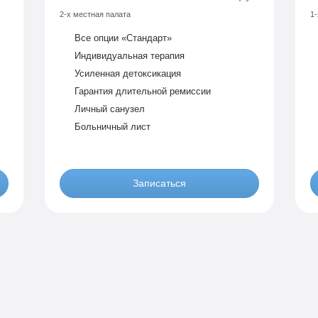
2-х местная палата
1-
Все опции «Стандарт»
Индивидуальная терапия
Усиленная детоксикация
Гарантия длительной ремиссии
Личный санузел
Больничный лист
Записаться
По-домашнему
уб
3 990 руб
2-х местная комната
1-
Все опции «Бюджетно»
Индивидуальная терапия