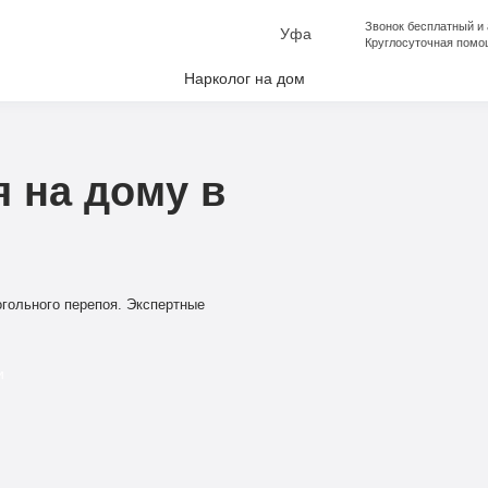
Звонок бесплатный и
Уфа
Круглосуточная помо
Нарколог на дом
лкоголизма
аркомании
 на дому в
апоя
е от Алкоголизма
ческая помощь
гольного перепоя. Экспертные
ческая помощь
и