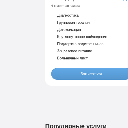
4-х местная палата
Диагностика
Групповая терапия
Детоксикация
Круглосуточное наблюдение
Поддержка родственников
3-х разовое питание
Больничный лист
Записаться
Бюджетно
1 490 р
4-х местная комната
Диагностика
Групповая терапия
Популярные услуги