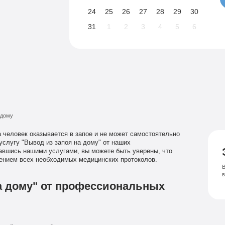
24
25
26
27
28
29
30
31
1
2
3
4
5
6
 дому
а человек оказывается в запое и не может самостоятельно
услугу "Вывод из запоя на дому" от наших
вшись нашими услугами, вы можете быть уверены, что
ением всех необходимых медицинских протоколов.
В
на дому" от профессиональных