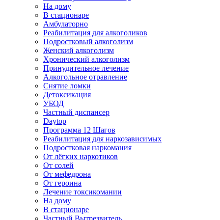
На дому
В стационаре
Амбулаторно
Реабилитация для алкоголиков
Подростковый алкоголизм
Женский алкоголизм
Хронический алкоголизм
Принудительное лечение
Алкогольное отравление
Снятие ломки
Детоксикация
УБОД
Частный диспансер
Daytop
Программа 12 Шагов
Реабилитация для наркозависимых
Подростковая наркомания
От лёгких наркотиков
От солей
От мефедрона
От героина
Лечение токсикомании
На дому
В стационаре
Частный Вытрезвитель