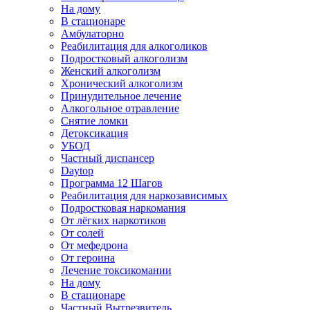
На дому
В стационаре
Амбулаторно
Реабилитация для алкоголиков
Подростковый алкоголизм
Женский алкоголизм
Хронический алкоголизм
Принудительное лечение
Алкогольное отравление
Снятие ломки
Детоксикация
УБОД
Частный диспансер
Daytop
Программа 12 Шагов
Реабилитация для наркозависимых
Подростковая наркомания
От лёгких наркотиков
От солей
От мефедрона
От героина
Лечение токсикомании
На дому
В стационаре
Частный Вытрезвитель