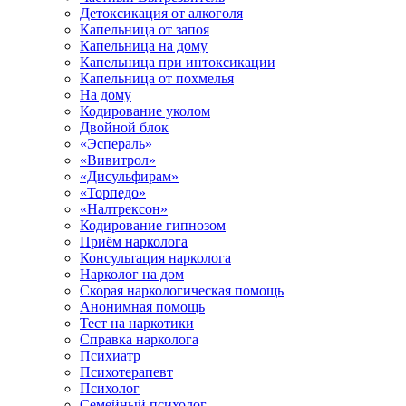
Детоксикация от алкоголя
Капельница от запоя
Капельница на дому
Капельница при интоксикации
Капельница от похмелья
На дому
Кодирование уколом
Двойной блок
«Эспераль»
«Вивитрол»
«Дисульфирам»
«Торпедо»
«Налтрексон»
Кодирование гипнозом
Приём нарколога
Консультация нарколога
Нарколог на дом
Скорая наркологическая помощь
Анонимная помощь
Тест на наркотики
Справка нарколога
Психиатр
Психотерапевт
Психолог
Семейный психолог