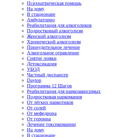
Психиатрическая помощь
На дому
В стационаре
Амбулаторно
Реабилитация для алкоголиков
Подростковый алкоголизм
Женский алкоголизм
Хронический алкоголизм
Принудительное лечение
Алкогольное отравление
Снятие ломки
Детоксикация
УБОД
Частный диспансер
Daytop
Программа 12 Шагов
Реабилитация для наркозависимых
Подростковая наркомания
От лёгких наркотиков
От солей
От мефедрона
От героина
Лечение токсикомании
На дому
В стационаре