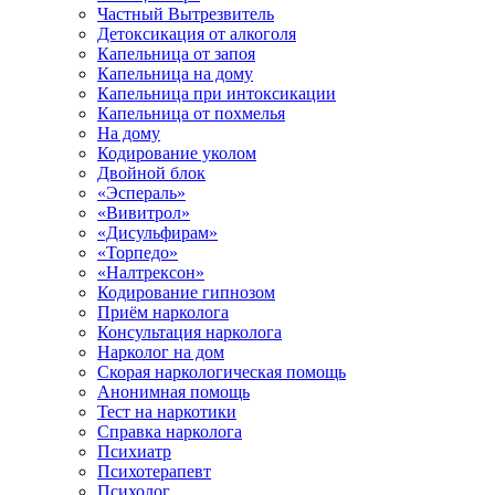
Частный Вытрезвитель
Детоксикация от алкоголя
Капельница от запоя
Капельница на дому
Капельница при интоксикации
Капельница от похмелья
На дому
Кодирование уколом
Двойной блок
«Эспераль»
«Вивитрол»
«Дисульфирам»
«Торпедо»
«Налтрексон»
Кодирование гипнозом
Приём нарколога
Консультация нарколога
Нарколог на дом
Скорая наркологическая помощь
Анонимная помощь
Тест на наркотики
Справка нарколога
Психиатр
Психотерапевт
Психолог