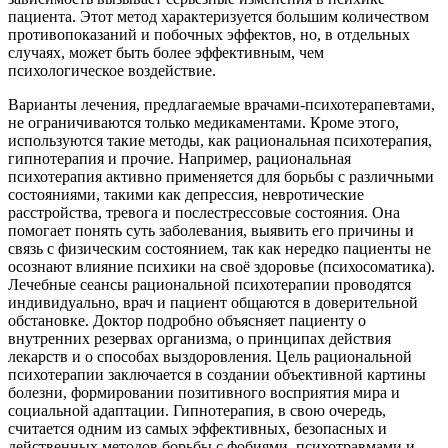
пациента. Этот метод характеризуется большим количеством
противопоказаний и побочных эффектов, но, в отдельных
случаях, может быть более эффективным, чем
психологическое воздействие.
Варианты лечения, предлагаемые врачами-психотерапевтами,
не ограничиваются только медикаментами. Кроме этого,
используются такие методы, как рациональная психотерапия,
гипнотерапия и прочие. Например, рациональная
психотерапия активно применяется для борьбы с различными
состояниями, такими как депрессия, невротические
расстройства, тревога и послестрессовые состояния. Она
помогает понять суть заболевания, выявить его причины и
связь с физическим состоянием, так как нередко пациенты не
осознают влияние психики на своё здоровье (психосоматика).
Лечебные сеансы рациональной психотерапии проводятся
индивидуально, врач и пациент общаются в доверительной
обстановке. Доктор подробно объясняет пациенту о
внутренних резервах организма, о принципах действия
лекарств и о способах выздоровления. Цель рациональной
психотерапии заключается в создании объективной картины
болезни, формировании позитивного восприятия мира и
социальной адаптации. Гипнотерапия, в свою очередь,
считается одним из самых эффективных, безопасных и
действенных методов борьбы с фобиями, психотравмами и