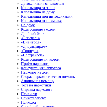
Детоксикация от алкоголя
Капельница от запоя
Капельница на дому
Капельница при интоксикации
Капельница от похмелья
На дому
Кодирование уколом
Двойной блок
«Эспераль»
«Вивитрол»
«Дисульфирам»
«Торпедо»
«Налтрексон»
Кодирование гипнозом
Приём нарколога
Консультация нарколога
Нарколог на дом
Скорая наркологическая помощь
Анонимная помощь
Тест на наркотики
Справка нарколога
Психиатр
Психотерапевт
Психолог
Семейный психолог