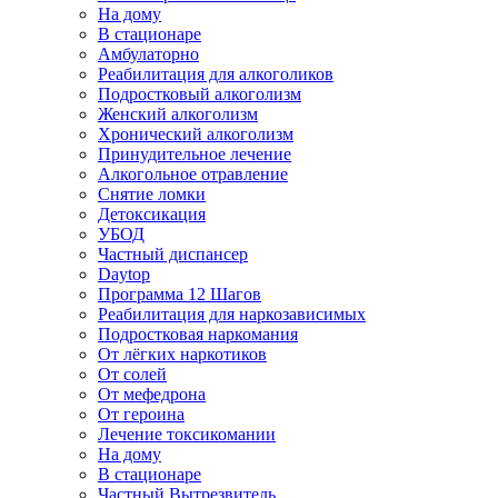
На дому
В стационаре
Амбулаторно
Реабилитация для алкоголиков
Подростковый алкоголизм
Женский алкоголизм
Хронический алкоголизм
Принудительное лечение
Алкогольное отравление
Снятие ломки
Детоксикация
УБОД
Частный диспансер
Daytop
Программа 12 Шагов
Реабилитация для наркозависимых
Подростковая наркомания
От лёгких наркотиков
От солей
От мефедрона
От героина
Лечение токсикомании
На дому
В стационаре
Частный Вытрезвитель