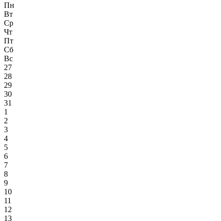
Пн
Вт
Ср
Чт
Пт
Сб
Вс
27
28
29
30
31
1
2
3
4
5
6
7
8
9
10
11
12
13