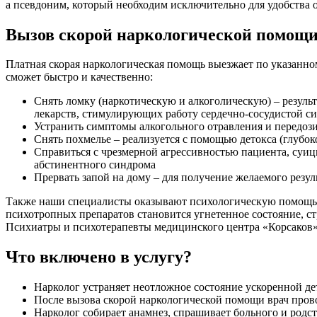
а псевдоним, который необходим исключительно для удобства 
Вызов скорой наркологической помощи
Платная скорая наркологическая помощь выезжает по указанно
сможет быстро и качественно:
Снять ломку (наркотическую и алкоголическую) – резуль
лекарств, стимулирующих работу сердечно-сосудистой с
Устранить симптомы алкогольного отравления и передоз
Снять похмелье – реализуется с помощью детокса (глуб
Справиться с чрезмерной агрессивностью пациента, суиц
абстинентного синдрома
Прервать запой на дому – для получение желаемого резу
Также наши специалисты оказывают психологическую помощь, к
психотропных препаратов становится угнетенное состояние, стр
Психиатры и психотерапевты медицинского центра «Корсаков
Что включено в услугу?
Нарколог устраняет неотложное состояние ускоренной д
После вызова скорой наркологической помощи врач прово
Нарколог собирает анамнез, спрашивает больного и родст