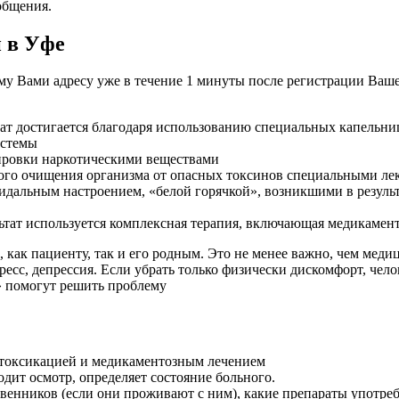
общения.
 в Уфе
му Вами адресу уже в течение 1 минуты после регистрации Ваш
тат достигается благодаря использованию специальных капельни
истемы
ировки наркотическими веществами
окого очищения организма от опасных токсинов специальными 
идальным настроением, «белой горячкой», возникшими в резуль
льтат используется комплексная терапия, включающая медикамент
ак пациенту, так и его родным. Это не менее важно, чем меди
есс, депрессия. Если убрать только физически дискомфорт, чело
» помогут решить проблему
етоксикацией и медикаментозным лечением
дит осмотр, определяет состояние больного.
венников (если они проживают с ним), какие препараты употреб