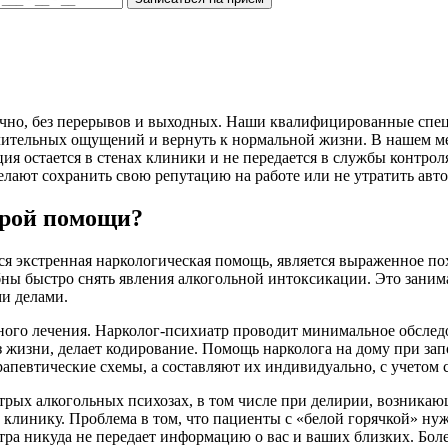
чно, без перерывов и выходных. Наши квалифицированные специ
мучительных ощущений и вернуть к нормальной жизни. В нашем 
я остается в стенах клиники и не передается в службы контроля
лают сохранить свою репутацию на работе или не утратить авто
орой помощи?
ся экстренная наркологическая помощь, является выраженное по
 быстро снять явления алкогольной интоксикации. Это занимает 
ми делами.
ного лечения. Нарколог-психиатр проводит минимальное обслед
з жизни, делает кодирование. Помощь нарколога на дому при за
рапевтические схемы, а составляют их индивидуально, с учетом 
рых алкогольных психозах, в том числе при делирии, возникающе
в клинику. Проблема в том, что пациенты с «белой горячкой» н
ра никуда не передает информацию о вас и ваших близких. Более