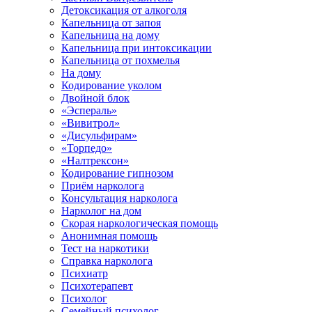
Детоксикация от алкоголя
Капельница от запоя
Капельница на дому
Капельница при интоксикации
Капельница от похмелья
На дому
Кодирование уколом
Двойной блок
«Эспераль»
«Вивитрол»
«Дисульфирам»
«Торпедо»
«Налтрексон»
Кодирование гипнозом
Приём нарколога
Консультация нарколога
Нарколог на дом
Скорая наркологическая помощь
Анонимная помощь
Тест на наркотики
Справка нарколога
Психиатр
Психотерапевт
Психолог
Семейный психолог