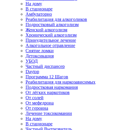
На дому
В стационаре
Амбулаторно
Реабилитация для алкоголиков
Подростковый алкоголизм
Женский алкоголизм
Хронический алкоголизм
Принудительное лечение
Алкогольное отравление
Снятие ломки
Детоксикация
УБОД
Частный диспансер
Daytop
Программа 12 Шагов
Реабилитация для наркозависимых
Подростковая наркомания
От лёгких наркотиков
От солей
От мефедрона
От героина
Лечение токсикомании
На дому
В стационаре
Частный Вытрезвитель