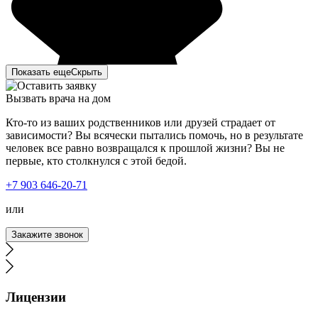
Показать еще
Скрыть
Вызвать врача на дом
Кто-то из ваших родственников или друзей страдает от
зависимости? Вы всячески пытались помочь, но в результате
человек все равно возвращался к прошлой жизни? Вы не
первые, кто столкнулся с этой бедой.
Мы с супругой решили сделать кодирование от
+7 903 646-20-71
алкоголя. Много какие сайты обзванивали,
интересовались ценами, узнавали методы кодирования.
или
Выбор пал на Тайм-Клиник. Позвонили, записались. В
день кодирования нам позвонили и уточнили о времени
Закажите звонок
приезда. Приехав к вам, мы получили
профессиональную консультацию о методах
кодирования. Кодирование было подобрано
индивидуально, в зависимости от наших особенностей.
Мы с супругой довольны приемом, результатом работы.
Лицензии
Сразу видно, что работают специалисты, знающие своё