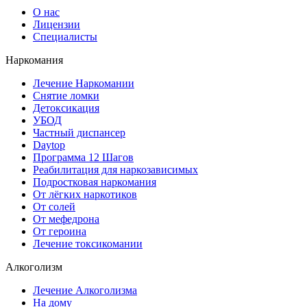
О нас
Лицензии
Специалисты
Наркомания
Лечение Наркомании
Снятие ломки
Детоксикация
УБОД
Частный диспансер
Daytop
Программа 12 Шагов
Реабилитация для наркозависимых
Подростковая наркомания
От лёгких наркотиков
От солей
От мефедрона
От героина
Лечение токсикомании
Алкоголизм
Лечение Алкоголизма
На дому