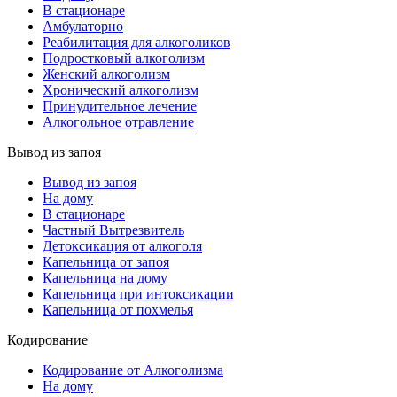
В стационаре
Амбулаторно
Реабилитация для алкоголиков
Подростковый алкоголизм
Женский алкоголизм
Хронический алкоголизм
Принудительное лечение
Алкогольное отравление
Вывод из запоя
Вывод из запоя
На дому
В стационаре
Частный Вытрезвитель
Детоксикация от алкоголя
Капельница от запоя
Капельница на дому
Капельница при интоксикации
Капельница от похмелья
Кодирование
Кодирование от Алкоголизма
На дому