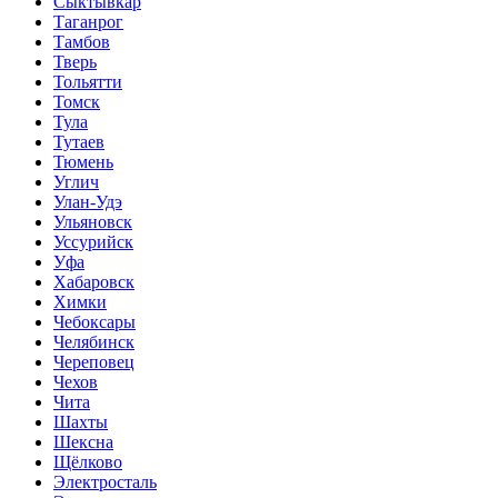
Сыктывкар
Таганрог
Тамбов
Тверь
Тольятти
Томск
Тула
Тутаев
Тюмень
Углич
Улан-Удэ
Ульяновск
Уссурийск
Уфа
Хабаровск
Химки
Чебоксары
Челябинск
Череповец
Чехов
Чита
Шахты
Шексна
Щёлково
Электросталь