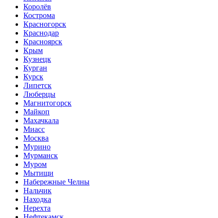
Королёв
Кострома
Красногорск
Краснодар
Красноярск
Крым
Кузнецк
Курган
Курск
Липетск
Люберцы
Магнитогорск
Майкоп
Махачкала
Миасс
Москва
Мурино
Мурманск
Муром
Мытищи
Набережные Челны
Нальчик
Находка
Нерехта
Нефтекамск