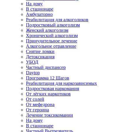
На дому
В стационаре
Амбулаторно
Реабилитация для алкоголиков
Подростковый алкоголизм
Женский алкоголизм
Хронический алкоголизм
Принудительное лечение
Алкогольное отравление
Снятие ломки
Детоксикация
УБОД
Частный диспансер
Daytop
Программа 12 Шагов
Реабилитация для наркозависимых
Подростковая наркомания
От лёгких наркотиков
От солей
От мефедрона
От героина
Лечение токсикомании
На дому
В стационаре
Частный Вытрезвитель