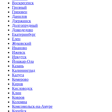
Воскресенск
Грозный
Грязовец
Данилов
Дзержинск
Долгопрудный
Домодедово
Екатеринбург
Елец
Жуковский
Иваново
Ижевск
Иркутск
Йошкар-Ола
Казань
Калининград
Калуга
Кемерово
Киров
Кисловодск
Клин
Ковров
Коломна
Комсомольск-на-Амуре
Копейск