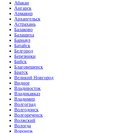
Абакан
Ангарск
Армавир
Архангельск
Астрахань
Балаково
Балашиха
Барнаул
Батайск
Белгород
Березники
Бийск
Благовещенск
Братск
Великий Новгород
Видное
Владивосток
Владикавказ
Владимир
Волгоград
Волгодонск
Волгореченск
Волжский
Вологда
Воронеж