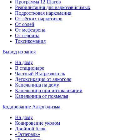
Программа 12 Шагов
Реабилитация для наркозависимых
Подростковая наркомания
От лёгких наркотиков
От солей
От мефедрона
От героина
Токсикомания
Вывод из запоя
На дому
В стационаре
Частный Вытрезвитель
Детоксикация от алкоголя
Капельница на дому
Капельница при интоксикации
Капельница от похмелья
Кодирование Алкоголизма
На дому
Кодирование уколом
Двойной блок
«Эспераль»
«Вивитрол»