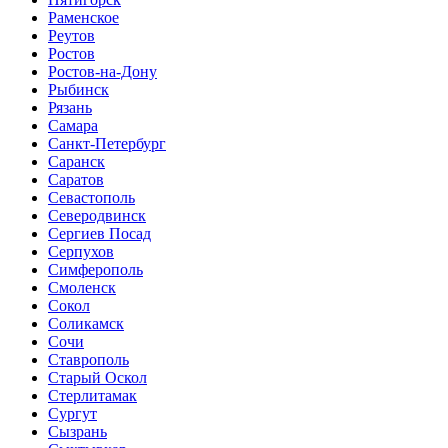
Раменское
Реутов
Ростов
Ростов-на-Дону
Рыбинск
Рязань
Самара
Санкт-Петербург
Саранск
Саратов
Севастополь
Северодвинск
Сергиев Посад
Серпухов
Симферополь
Смоленск
Сокол
Соликамск
Сочи
Ставрополь
Старый Оскол
Стерлитамак
Сургут
Сызрань