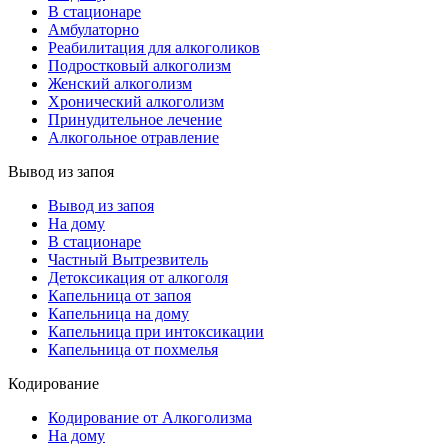
В стационаре
Амбулаторно
Реабилитация для алкоголиков
Подростковый алкоголизм
Женский алкоголизм
Хронический алкоголизм
Принудительное лечение
Алкогольное отравление
Вывод из запоя
Вывод из запоя
На дому
В стационаре
Частный Вытрезвитель
Детоксикация от алкоголя
Капельница от запоя
Капельница на дому
Капельница при интоксикации
Капельница от похмелья
Кодирование
Кодирование от Алкоголизма
На дому