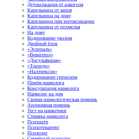
Детоксикация от алкоголя
Капельница от запоя
Капельница на дому
Капельница при интоксикации
Капельница от похмелья
На дому
Кодирование уколом
Двойной блок
«Эспераль»
«Вивитрол»
«Дисульфирам»
«Торпедо»
«Налтрексон»
Кодирование гипнозом
Приём нарколога
Консультация нарколога
Нарколог на дом
Скорая наркологическая помощь
Анонимная помощь
Тест на наркотики
Справка нарколога
Психиатр
Психотерапевт
Психолог
Семейный психолог