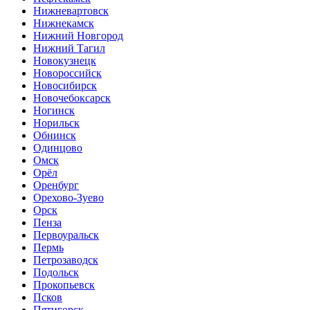
Нижневартовск
Нижнекамск
Нижний Новгород
Нижний Тагил
Новокузнецк
Новороссийск
Новосибирск
Новочебоксарск
Ногинск
Норильск
Обнинск
Одинцово
Омск
Орёл
Оренбург
Орехово-Зуево
Орск
Пенза
Первоуральск
Пермь
Петрозаводск
Подольск
Прокопьевск
Псков
Пятигорск