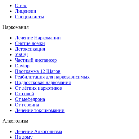
О нас
Лицензии
Специалисты
Наркомания
Лечение Наркомании
Снятие ломки
Детоксикация
УБОД
Частный диспансер
Daytop
Программа 12 Шагов
Реабилитация для наркозависимых
Подростковая наркомания
От лёгких наркотиков
От солей
От мефедрона
От героина
Лечение токсикомании
Алкоголизм
Лечение Алкоголизма
На дому